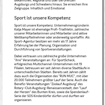
Bekanntheit. Regional und über die Grenzen
Augsburgs und Schwabens hinaus. Sie erreichen Ihre
Zielgruppe. Inhaltlich und Emotional.
Sport ist unsere Kompetenz
Sport ist unsere Kompetenz. Unternehmensgründerin
Katja Mayer ist ehemalige Profi-Triathletin, zahlreiche
unserer Mitarbeiterinnen und Mitarbeiter sind aktive
Wettkampfteilnehmer oder anderweitig sportaffin. Als
Sport-Agentur besitzen wir mehr als 17 Jahre
Erfahrung bei der Planung, Organisation und
Durchführung von Sportveranstaltungen.
Dabei vertrauen uns zahlreiche große Unternehmen
"ihre" Veranstaltungen an: Für SportScheck,
erfolgreiches Multichannel-Unternehmen mit 19
Filialen, betreuuen wir seit Jahren diverse Stadtläufe in
unterschiedlichen Städten. Bereits seit Jahren zählt
dazu auch die Organisation des "RUN MUC", mit über
20.000 Teilnehmern größter Lauf der Serie. Auch die
Benefiz-Veranstaltungen "Zoolauf Augsburg" des
Rotary-Club Augsburg-Renaissancestadt, den "Lauf
der Herzen" des Bunten Kreis, sowie die Spendenlauf-
Serie der SOS Kinderdörfer dürfen und durften wir
organisieren.